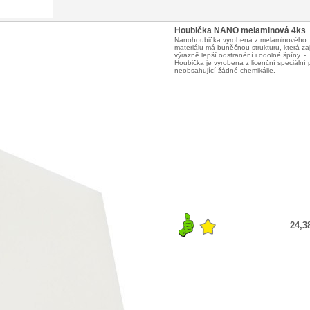
Houbička NANO melaminová 4ks
Nanohoubička vyrobená z melaminového
materiálu má buněčnou strukturu, která zaj
výrazně lepší odstranění i odolné špíny. -
Houbička je vyrobena z licenční speciální 
neobsahující žádné chemikálie.
24,3