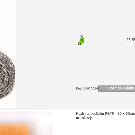
23,5
Vložit do košíku
Kód:
13670026
Hadr na podlahu PETR - 70 x 60cm
oranžový