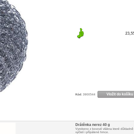
23,5
Vložit do košíku
Kód:
3900544
Drátěnka nerez 40 g
Vyrobeno z kovové vlákna které důkladně
vyčistí i přípálené hrnce.