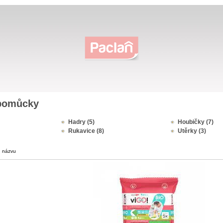
 pomůcky
Hadry (5)
Houbičky (7)
Rukavice (8)
Utěrky (3)
|
názvu