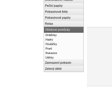
Pečící papíry
Potravinové folie
Potravinové papíry
Relax
Úklidové pomůcky
Drátěnky
Hadry
Houbičky
Praní
Rukavice
Utěrky
Zamrazení potravin
Zelený úklid