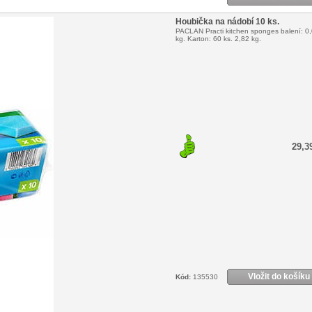
Houbička na nádobí 10 ks.
PACLAN Practi kitchen sponges balení: 0
kg. Karton: 60 ks. 2,82 kg.
29,3
Vložit do košíku
Kód:
135530