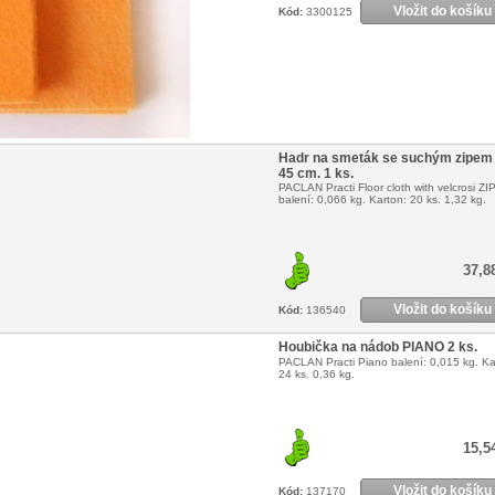
Vložit do košíku
Kód:
3300125
Hadr na smeták se suchým zipem 
45 cm. 1 ks.
PACLAN Practi Floor cloth with velcrosi Z
balení: 0,066 kg. Karton: 20 ks. 1,32 kg.
37,8
Vložit do košíku
Kód:
136540
Houbička na nádob PIANO 2 ks.
PACLAN Practi Piano balení: 0,015 kg. Ka
24 ks. 0,36 kg.
15,5
Vložit do košíku
Kód:
137170