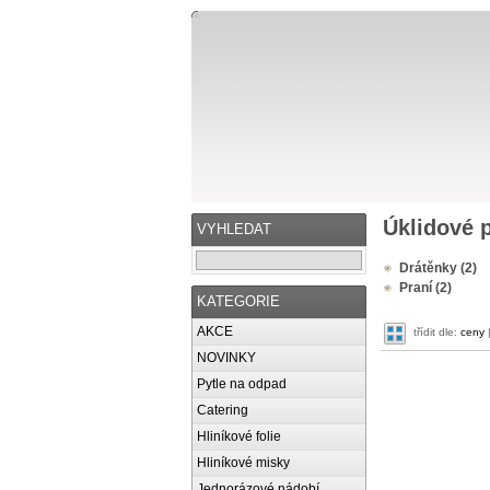
Úklidové
VYHLEDAT
Drátěnky (2)
Praní (2)
KATEGORIE
AKCE
třídit dle:
ceny
NOVINKY
Pytle na odpad
Catering
Hliníkové folie
Hliníkové misky
Jednorázové nádobí