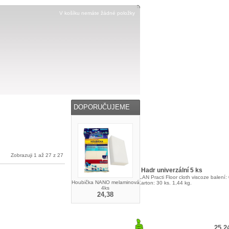
V košíku nemáte žádné položky
DOPORUČUJEME
Zobrazuji 1 až 27 z 27
BIO Hadr univerzální 5 ks
PACLAN Practi Floor cloth viscoze balení:
Houbička NANO melaminová
kg. Karton: 30 ks. 1,44 kg.
4ks
24,38
25,2