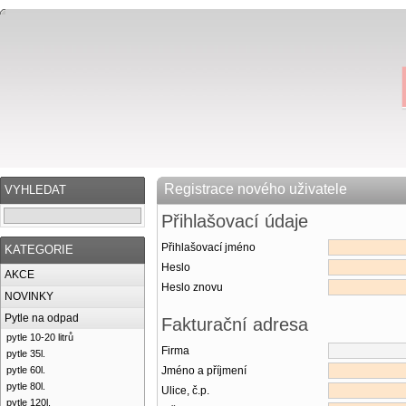
Registrace nového uživatele
VYHLEDAT
Přihlašovací údaje
Přihlašovací jméno
KATEGORIE
Heslo
AKCE
Heslo znovu
NOVINKY
Pytle na odpad
Fakturační adresa
pytle 10-20 litrů
Firma
pytle 35l.
pytle 60l.
Jméno a příjmení
pytle 80l.
Ulice, č.p.
pytle 120l.