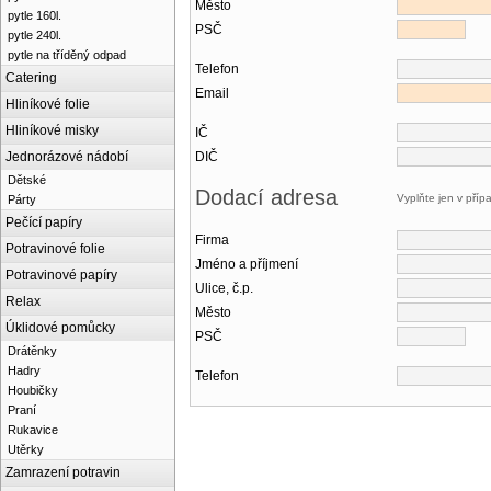
Město
pytle 160l.
PSČ
pytle 240l.
pytle na tříděný odpad
Telefon
Catering
Email
Hliníkové folie
Hliníkové misky
IČ
Jednorázové nádobí
DIČ
Dětské
Dodací adresa
Vyplňte jen v přípa
Párty
Pečící papíry
Firma
Potravinové folie
Jméno a příjmení
Potravinové papíry
Ulice, č.p.
Relax
Město
Úklidové pomůcky
PSČ
Drátěnky
Hadry
Telefon
Houbičky
Praní
Rukavice
Utěrky
Zamrazení potravin