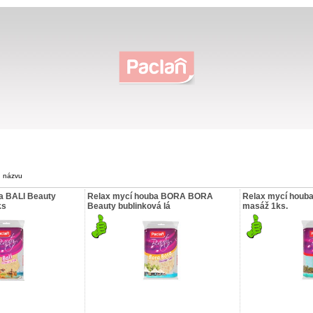
|
názvu
a BALI Beauty
Relax mycí houba BORA BORA
Relax mycí houb
ks
Beauty bublinková lá
masáž 1ks.