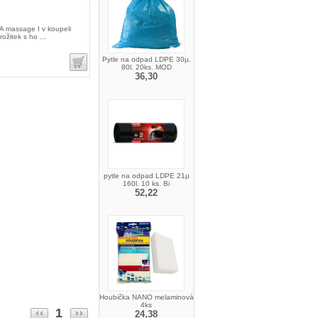
massage I v koupeli
ožitek s ho ...
Pytle na odpad LDPE 30µ.
80l. 20ks. MOD
36,30
pytle na odpad LDPE 21µ
160l. 10 ks. Bi
52,22
Houbička NANO melaminová
4ks
1
24,38