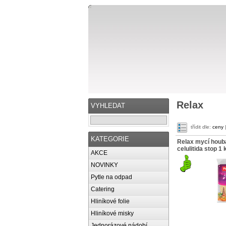
Relax
VYHLEDAT
třídit dle:
ceny
KATEGORIE
Relax mycí houb
celulitida stop 1 
AKCE
NOVINKY
Pytle na odpad
Catering
Hliníkové folie
Hliníkové misky
Jednorázové nádobí