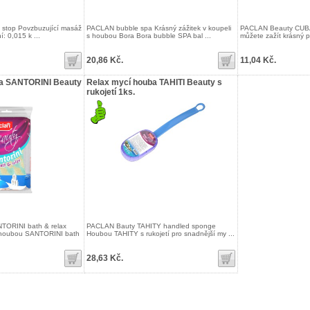
e stop Povzbuzující masáž
PACLAN bubble spa Krásný zážitek v koupeli
PACLAN Beauty CUBA 
: 0,015 k ...
s houbou Bora Bora bubble SPA bal ...
můžete zažít krásný pr
20,86 Kč.
11,04 Kč.
ba SANTORINI Beauty
Relax mycí houba TAHITI Beauty s
rukojetí 1ks.
ORINI bath & relax
PACLAN Bauty TAHITY handled sponge
í houbou SANTORINI bath
Houbou TAHITY s rukojetí pro snadnější my ...
28,63 Kč.