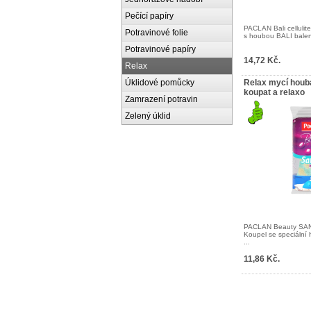
Pečící papíry
PACLAN Bali cellulit
Potravinové folie
s houbou BALI balení
Potravinové papíry
14,72 Kč.
Relax
Úklidové pomůcky
Relax mycí hou
koupat a relaxo
Zamrazení potravin
Zelený úklid
PACLAN Beauty SANT
Koupel se speciáln
...
11,86 Kč.