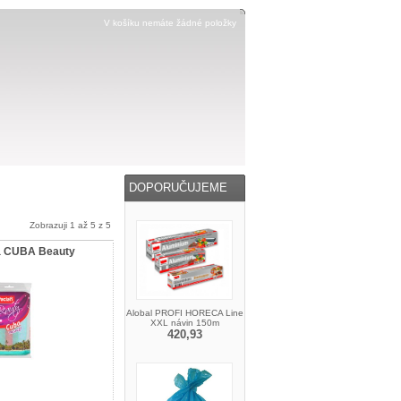
V košíku nemáte žádné položky
DOPORUČUJEME
Zobrazuji 1 až 5 z 5
a CUBA Beauty
Alobal PROFI HORECA Line
XXL návin 150m
420,93